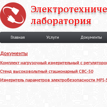
Электротехниче
лаборатория
Главная
Услуги
Документы
Документы
Комплект нагрузочный измерительный с регуляторо
Стенд высоковольтный стационарный СВС-50
Измеритель параметров электробезопасности MPI-